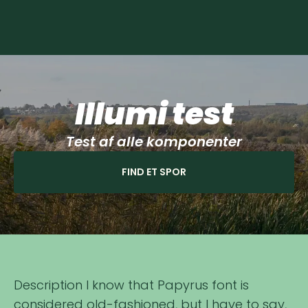
Illumi test
Test af alle komponenter
FIND ET SPOR
Description I know that Papyrus font is
considered old-fashioned, but I have to say,