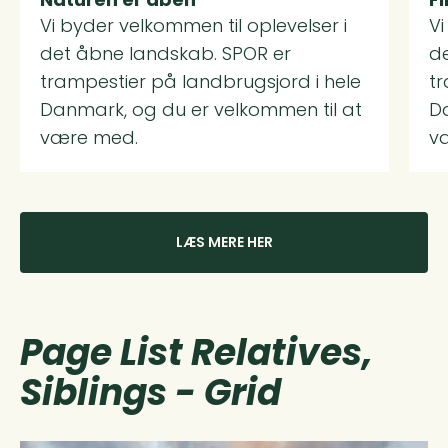
Vi byder velkommen til oplevelser i
Vi
det åbne landskab. SPOR er
d
trampestier på landbrugsjord i hele
tr
Danmark, og du er velkommen til at
D
være med.
v
LÆS MERE HER
Page List Relatives,
Siblings - Grid