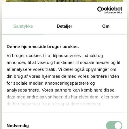
Samtykke
Detaljer
Om
Den gode lodsejerdialog
Denne hjemmeside bruger cookies
Vil i etablere et spor der går over privat
Vi bruger cookies til at tilpasse vores indhold og
jord? Vi har samlet de bedste råd fra
annoncer, til at vise dig funktioner til sociale medier og til
vores stigrupper til en god dialog med
at analysere vores trafik. Vi deler også oplysninger om
din brug af vores hjemmeside med vores partnere inden
private lodsejere.
for sociale medier, annonceringspartnere og
analysepartnere. Vores partnere kan kombinere disse
Read more about Guldkorn fra andre stigrupper
data med andre oplysninger, du har givet dem, eller som
de har indsamlet fra din brug af deres tjenester.
Samtykkevalg
Nødvendig