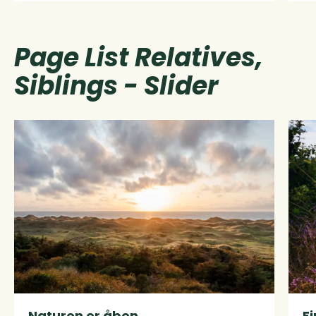
Page List Relatives,
Siblings - Slider
Read more about Naturen er åben
Read
Naturen er åben
Fi