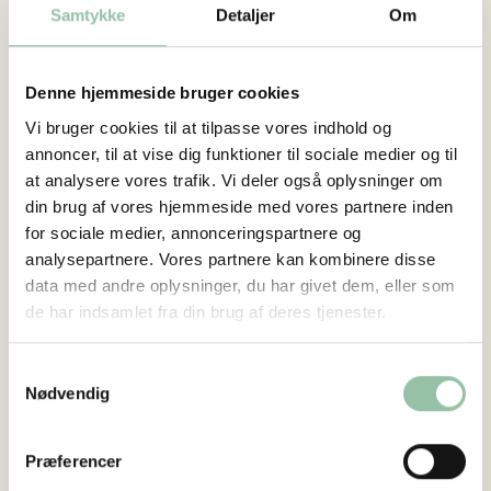
dække udgifter til belægning eller faciliteter,
Samtykke
Detaljer
Om
som bænke og madpakkehuse. Flere
stigrupper har haft glæde af at etablere en
foreningsstruktur, da det ofte gør det lettere
Denne hjemmeside bruger cookies
at søge midler. Det kan også åbne døre
Vi bruger cookies til at tilpasse vores indhold og
til samarbejder med kommunen. En
annoncer, til at vise dig funktioner til sociale medier og til
at analysere vores trafik. Vi deler også oplysninger om
kontaktperson i kommunen kan være en
din brug af vores hjemmeside med vores partnere inden
vigtig støtte – både når det gælder
for sociale medier, annonceringspartnere og
tilladelser og overblik over lokale fonde.
analysepartnere. Vores partnere kan kombinere disse
5. ENGAGER LOKALE KRÆFTER
data med andre oplysninger, du har givet dem, eller som
Jo flere, der er med, jo stærkere står
de har indsamlet fra din brug af deres tjenester.
projektet. Lokal opbakning kan både lette
arbejdsbyrden og være med til at skabe
Samtykkevalg
ejerskab og stolthed omkring stien. Mange
Nødvendig
steder har det vist sig værdifuldt at
samarbejde med eksisterende fællesskaber
Præferencer
– for eksempel spejdergrupper, der kan teste