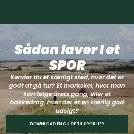
Sådan laver I et
SPOR
Kender du et særligt sted, hvor det er
godt at gå tur? Et markskel, hvor man
kan følge årets gang, eller et
bakkedrag, hvor der er en særlig god
udsigt?
DOWNLOAD EN GUIDE TIL SPOR HER