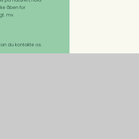
s på naturen, hold
kke åben for
gt. mv.
an du kontakte os.
alede spor
Kontaktoplysninger
Axeltorv 3, 1609 København V
+45 3339 4090
r
spor@lf.dk