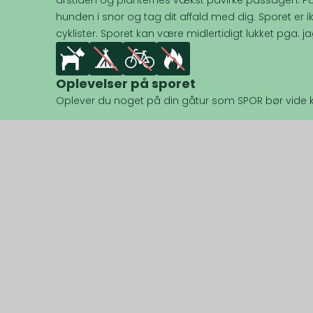
årstiden og planternes vækst påvirke passagen. Pa
hunden i snor og tag dit affald med dig. Sporet er i
cyklister. Sporet kan være midlertidigt lukket pga. ja
Oplevelser på sporet
Oplever du noget på din gåtur som SPOR bør vide k
Nyttige genveje
Anbef
Find et spor
Hulen
Lav et spor
Bøtø No
Om os
Saltum