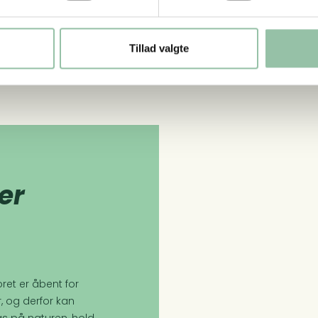
Tillad valgte
er
ret er åbent for
r, og derfor kan