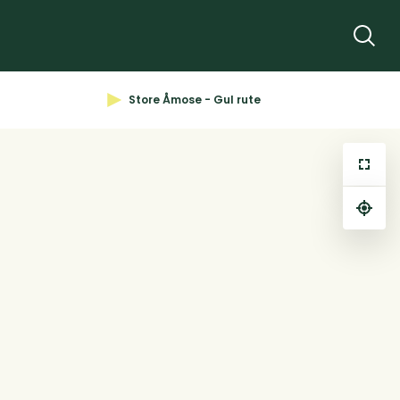
Søg
Store Åmose - Gul rute
⤢