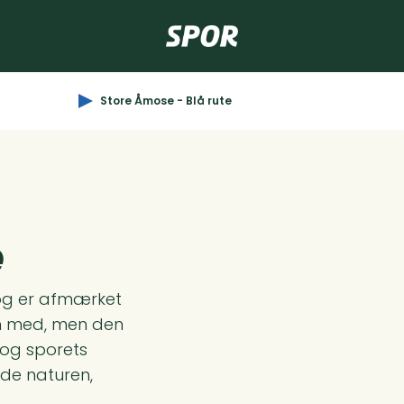
Store Åmose - Blå rute
e
og er afmærket
n med, men den
r og sporets
ade naturen,