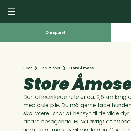
Om sporet
Spor
Find et spor
Store Åmose
Store Åmos
Den afmærkede rute er ca. 2,6 km lang 
med gule pile. Du må gerne tage hunde
skal være i snor af hensyn til de vilde dy
andre besøgende. Husk i øvrigt at efterl
som du gerne selv vil møde den. God tur!