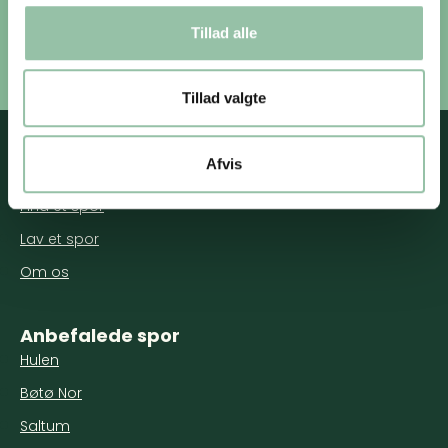
Oplever du noget på din gåtur som SPOR bør vide kan
Tillad alle
du kontakte os.
Tillad valgte
Afvis
Nyttige genveje
Find et spor
Lav et spor
Om os
Anbefalede spor
Hulen
Bøtø Nor
Saltum