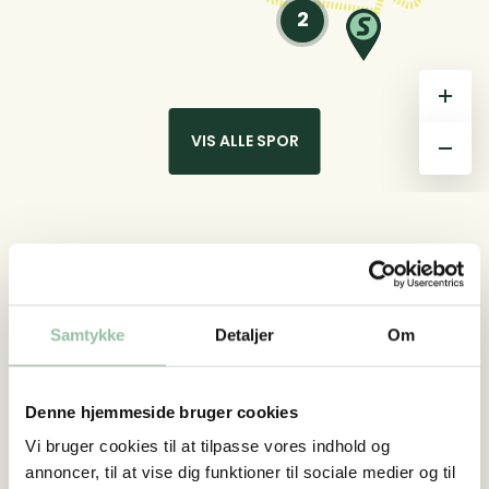
+
VIS ALLE SPOR
–
Spor
Find et spor
Stenderup
Stenderup
Samtykke
Detaljer
Om
Sporet ved Stenderup ligger ca. 8 km syd for
Horsens. Den gule rute er ca. 3 km lang. God
Denne hjemmeside bruger cookies
tur.
Vi bruger cookies til at tilpasse vores indhold og
annoncer, til at vise dig funktioner til sociale medier og til