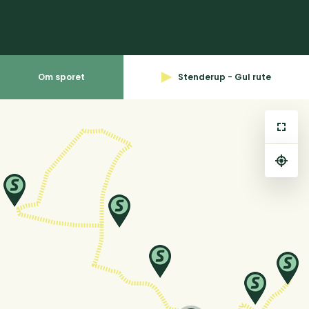
Om sporet
Stenderup - Gul rute
⤢