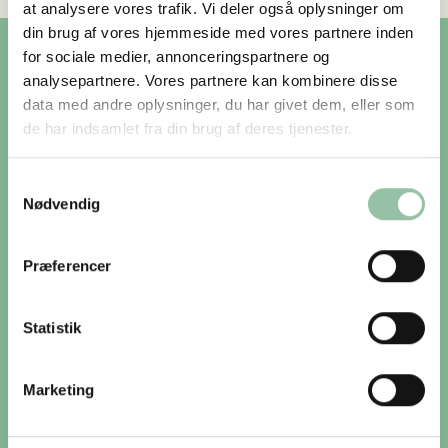
at analysere vores trafik. Vi deler også oplysninger om
din brug af vores hjemmeside med vores partnere inden
for sociale medier, annonceringspartnere og
Praktiske oplysninger
analysepartnere. Vores partnere kan kombinere disse
data med andre oplysninger, du har givet dem, eller som
de har indsamlet fra din brug af deres tjenester.
ÅBN KØRSELSVEJLEDNING
Samtykkevalg
Nødvendig
Du er gæst på lodsejerens private ejendom, og sporet
er åbent for færdsel til fods. Sporet kan delvist være
Præferencer
trampestier, og derfor kan årstiden og planternes vækst
påvirke passagen. Pas på naturen, hold hunden i snor
og tag dit affald med dig. Sporet er ikke åben for
Statistik
cyklister. Sporet kan være midlertidigt lukket pga. jagt.
mv.
Marketing
Oplevelser på sporet