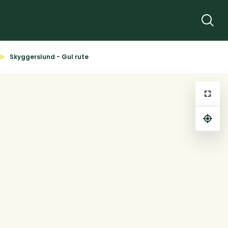
Søg
Skyggerslund - Gul rute
⤢