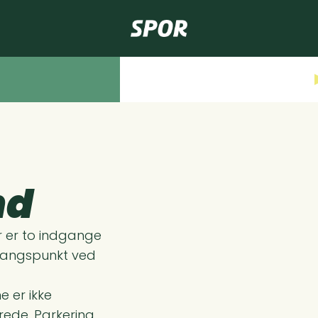
nd
r er to indgange
udgangspunkt ved
e er ikke
ede. Parkering