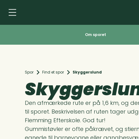
Om sporet
Spor
Find et spor
Skyggerslund
Skyggerslu
Den afmærkede rute er på 1,6 km, og de
til sporet. Beskrivelsen af ruten tager 
Flemming Efterskole. God tur!
Gummistøvler er ofte påkrævet, og stiern
egnede til barnevogne eller gangbesvær