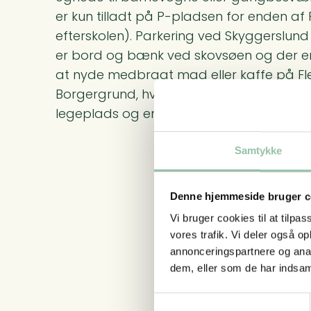
er kun tilladt på P-pladsen for enden af
efterskolen). Parkering ved Skyggerslund
er bord og bænk ved skovsøen og der er
at nyde medbragt mad eller kaffe på F
Borgergrund, hvor der både er bålplads,
legeplads og en overdækket terrasse.
Samtykke
Denne hjemmeside bruger c
Vi bruger cookies til at tilpas
vores trafik. Vi deler også 
annonceringspartnere og anal
dem, eller som de har indsaml
Samtykkevalg