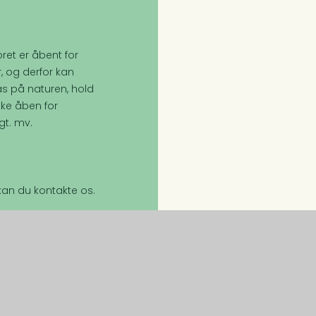
ret er åbent for
r, og derfor kan
s på naturen, hold
kke åben for
gt. mv.
an du kontakte os.