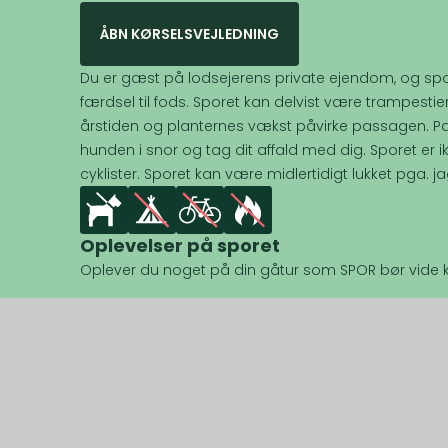
ÅBN KØRSELSVEJLEDNING
Du er gæst på lodsejerens private ejendom, og spo
færdsel til fods. Sporet kan delvist være trampestie
årstiden og planternes vækst påvirke passagen. Pa
hunden i snor og tag dit affald med dig. Sporet er i
cyklister. Sporet kan være midlertidigt lukket pga. ja
Oplevelser på sporet
Oplever du noget på din gåtur som SPOR bør vide k