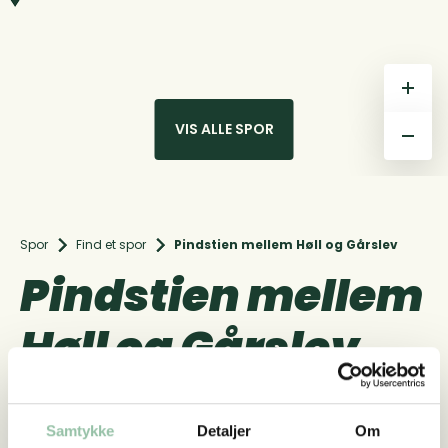
+
VIS ALLE SPOR
–
Spor
Find et spor
Pindstien mellem Høll og Gårslev
Pindstien mellem
Høll og Gårslev
Velkommen til Pindstien - Sporet mellem Høll
og Gårslev. Pindstien er ca. 3,4 km og kan
Samtykke
Detaljer
Om
gås i begge retninger. I Høll kommer man ind