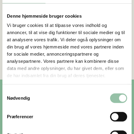
på stien via Pindvej. Hvis man er i bil, kan man
parkere på hjørnet af Hvidbjergvej og
Denne hjemmeside bruger cookies
Båskærvej. I Gårslev starter man turen på
Vi bruger cookies til at tilpasse vores indhold og
Møllestien, hvor der er parkeringsmuligheder
annoncer, til at vise dig funktioner til sociale medier og til
ved spejderhuset eller ved Brugsen. Færdsel
at analysere vores trafik. Vi deler også oplysninger om
din brug af vores hjemmeside med vores partnere inden
til hest og på mountainbike er ikke tilladt på
for sociale medier, annonceringspartnere og
sporet.
analysepartnere. Vores partnere kan kombinere disse
data med andre oplysninger, du har givet dem, eller som
de har indsamlet fra din brug af deres tjenester.
Samtykkevalg
Nødvendig
Praktiske oplysninger
Præferencer
ÅBN KØRSELSVEJLEDNING