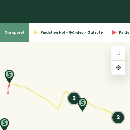
Om sporet
Pindstien Høl - Gårslev - Gul rute
Pinds
⤢