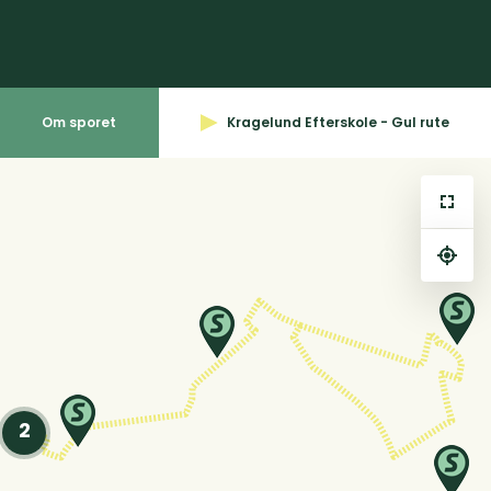
Om sporet
Kragelund Efterskole - Gul rute
⤢