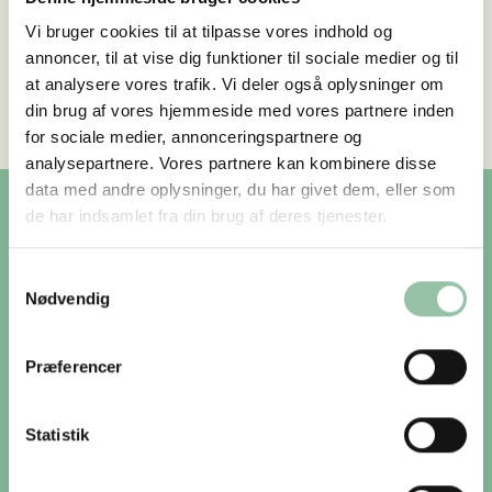
land og langs Gesager Å. Det udgår fra og
Vi bruger cookies til at tilpasse vores indhold og
slutter ved skolen, hvor der også er P-
annoncer, til at vise dig funktioner til sociale medier og til
muligheder.
at analysere vores trafik. Vi deler også oplysninger om
din brug af vores hjemmeside med vores partnere inden
for sociale medier, annonceringspartnere og
analysepartnere. Vores partnere kan kombinere disse
data med andre oplysninger, du har givet dem, eller som
de har indsamlet fra din brug af deres tjenester.
Praktiske oplysninger
Samtykkevalg
Nødvendig
ÅBN KØRSELSVEJLEDNING
Præferencer
Du er gæst på lodsejerens private ejendom, og sporet
er åbent for færdsel til fods. Sporet kan delvist være
Statistik
trampestier, og derfor kan årstiden og planternes vækst
påvirke passagen. Pas på naturen, hold hunden i snor