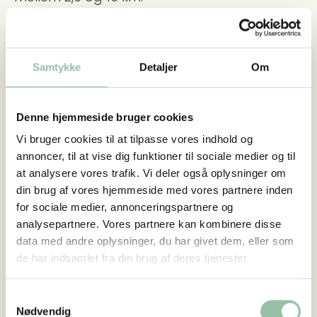
Vidste du at Køng sogn sporet er et vildt
spiseligt spor?
Det blå og røde spor er oplagte steder at
Samtykke
Detaljer
Om
gå på opdagelse i de vilde spiselige urter.
Særligt muligheden for at komme ned i
strandkanten og lede efter tangarter er der
Denne hjemmeside bruger cookies
rig mulighed for. Desuden kan man finde
Vi bruger cookies til at tilpasse vores indhold og
mange spændende arter på de forskellige
annoncer, til at vise dig funktioner til sociale medier og til
naturtyper, strand, strandengen, sø, eng og
at analysere vores trafik. Vi deler også oplysninger om
din brug af vores hjemmeside med vores partnere inden
overdrev. Mod sydvest finder du en ældre
for sociale medier, annonceringspartnere og
nåleskov. Her er rig mulighed for at finde
analysepartnere. Vores partnere kan kombinere disse
spiselige arter du allerede kender eller måske
data med andre oplysninger, du har givet dem, eller som
opdage nye. Hvis du finder noget du er
de har indsamlet fra din brug af deres tjenester.
usikker på, kan du gå forbi naturcenteret, de
hjælper gerne med at artsbestemme.
Samtykkevalg
Nødvendig