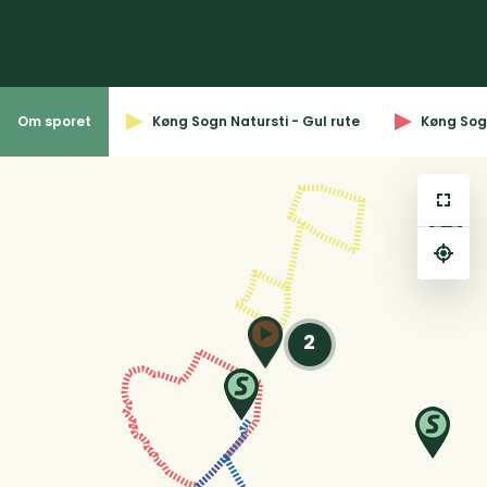
Om sporet
Køng Sogn Natursti - Gul rute
Køng Sogn
⤢