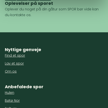
Oplevelser på sporet
Oplever du noget på din gåtur som SPOR bør vide kan
du kontakte os.
Nyttige genveje
Find et spor
Lav et spor
Om os
Anbefalede spor
Hulen
Bøtø Nor